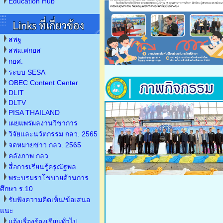
Education Hub
สพฐ
สพม.ศกยส
กยศ.
ระบบ SESA
OBEC Content Center
DLIT
DLTV
PISA THAILAND
เผยแพร่ผลงานวิชาการ
วิจัยและนวัตกรรม กลว. 2565
จดหมายข่าว กลว. 2565
คลังภาพ กลว.
สื่อการเรียนรู้ครูณัฐพล
พระบรมราโชบายด้านการ
ศึกษา ร.10
รับฟังความคิดเห็น/ข้อเสนอ
แนะ
แจ้งเรื่องร้องเรียนทั่วไป