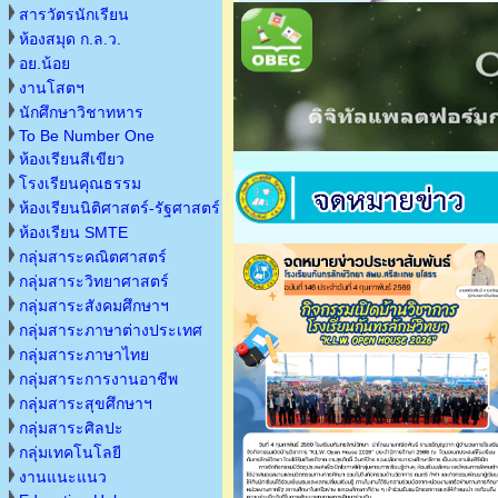
สารวัตรนักเรียน
ห้องสมุด ก.ล.ว.
อย.น้อย
งานโสตฯ
นักศึกษาวิชาทหาร
To Be Number One
ห้องเรียนสีเขียว
โรงเรียนคุณธรรม
ห้องเรียนนิติศาสตร์-รัฐศาสตร์
ห้องเรียน SMTE
กลุ่มสาระคณิตศาสตร์
กลุ่มสาระวิทยาศาสตร์
กลุ่มสาระสังคมศึกษาฯ
กลุ่มสาระภาษาต่างประเทศ
กลุ่มสาระภาษาไทย
กลุ่มสาระการงานอาชีพ
กลุ่มสาระสุขศึกษาฯ
กลุ่มสาระศิลปะ
กลุ่มเทคโนโลยี
งานแนะแนว