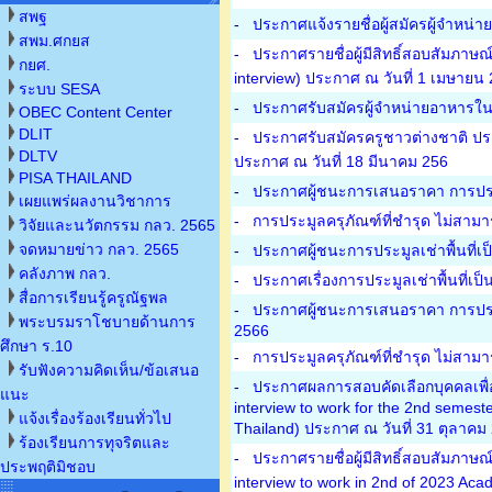
สพฐ
-
ประกาศแจ้งรายชื่อผู้สมัครผู้จำหน
สพม.ศกยส
-
ประกาศรายชื่อผู้มีสิทธิ์สอบสัมภาษณ์
กยศ.
interview) ประกาศ ณ วันที่ 1 เมษายน
ระบบ SESA
-
ประกาศรับสมัครผู้จำหน่ายอาหารในโ
OBEC Content Center
DLIT
-
ประกาศรับสมัครครูชาวต่างชาติ ปร
DLTV
ประกาศ ณ วันที่ 18 มีนาคม 256
PISA THAILAND
-
ประกาศผู้ชนะการเสนอราคา การประม
เผยแพร่ผลงานวิชาการ
-
การประมูลครุภัณฑ์ที่ชำรุด ไม่สามา
วิจัยและนวัตกรรม กลว. 2565
จดหมายข่าว กลว. 2565
-
ประกาศผู้ชนะการประมูลเช่าพื้นที่เ
คลังภาพ กลว.
-
ประกาศเรื่องการประมูลเช่าพื้นที่เป
สื่อการเรียนรู้ครูณัฐพล
-
ประกาศผู้ชนะการเสนอราคา การประมู
พระบรมราโชบายด้านการ
2566
ศึกษา ร.10
-
การประมูลครุภัณฑ์ที่ชำรุด ไม่สาม
รับฟังความคิดเห็น/ข้อเสนอ
-
ประกาศผลการสอบคัดเลือกบุคคลเพื่อเป
แนะ
interview to work for the 2nd semest
แจ้งเรื่องร้องเรียนทั่วไป
Thailand) ประกาศ ณ วันที่ 31 ตุลาคม
ร้องเรียนการทุจริตและ
-
ประกาศรายชื่อผู้มีสิทธิ์สอบสัมภาษณ
ประพฤติมิชอบ
interview to work in 2nd of 2023 Aca