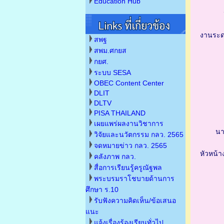
Education Hub
งานระด
สพฐ
สพม.ศกยส
กยศ.
ระบบ SESA
OBEC Content Center
DLIT
DLTV
PISA THAILAND
เผยแพร่ผลงานวิชาการ
นา
วิจัยและนวัตกรรม กลว. 2565
จดหมายข่าว กลว. 2565
หัวหน้าง
คลังภาพ กลว.
สื่อการเรียนรู้ครูณัฐพล
พระบรมราโชบายด้านการ
ศึกษา ร.10
รับฟังความคิดเห็น/ข้อเสนอ
แนะ
แจ้งเรื่องร้องเรียนทั่วไป