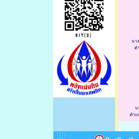
นาง
ตำ
น
ตำแห