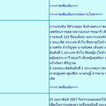
>>>ภาพเพิ่มเติม<<<
>>>ภาพเพิ่มเติมจากเพจงานโสตฯ<<<
การแข่งขัน กีฬาเปตอง ชิงถ้วยพระราช
เทพรัตนราชสุดาสยามบรมราชกุมารี เทิ
ราชชนนี 124 ปีสมเด็จย่า ผลการแข่งขั
1.ชนะเลิศ ประเภท ทั่วไป ทีมชาย(ไม่จำก
นายศรัล จำเริญสุข นายกัมพล เส้นสุข แ
อันดับที่ 1 ประเภท ทั่วไป ทีมหญิง (ไม่
หญิงสุประภาวี ผ่องฉวี เด็กหญิงสุพนิด
แก้วกัลยา ศิริญาณ
3.รองชนะเลิศอันดับที่ 1 ประเภทเยาวช
นายปฐมพร พูลเพียร นายกฤฏิ์ สารคาม น
เลิศ
>>>ภาพเพิ่มเติม<<<
22 กุมภาพันธ์ 2567 กิจกรรมมอบดอกไม
เพื่อเป็นการแสดงความชื่นชมยินดี และมอ