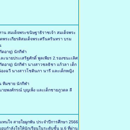
ทาน สมเด็จพระขนิษฐาธิราชเจ้า สมเด็จพระ
ดพระเกียรติสมเด็จพระศรีนครินทรา บรม
น
ัดอายุ) นักกีฬา
ละนายประเสริฐศักดิ์ พูลเพียร 2.รองชนะเลิศ
จำกัดอายุ) นักกีฬา นางสาวชลธิชา แก้วลา เด็ก
า ผ่องฉวี นางสาวโชตินภา นารี และเด็กหญิง
น ทีมชาย นักกีฬา
ายพงศ์กรณ์ บุญเพ็ง และเด็กชายภูวดล ลี
้แทนใจ สายใยผูกพัน ประจำปีการศึกษา 2566
บกำลังใจให้นักเรียนในระดับชั้น ม.6 ที่ผ่าน