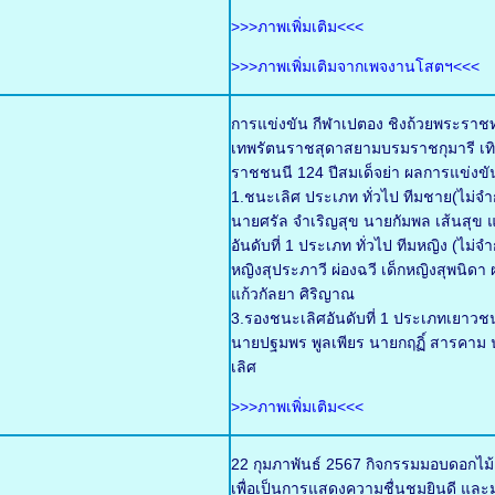
>>>ภาพเพิ่มเติม<<<
>>>ภาพเพิ่มเติมจากเพจงานโสตฯ<<<
การแข่งขัน กีฬาเปตอง ชิงถ้วยพระราช
เทพรัตนราชสุดาสยามบรมราชกุมารี เทิ
ราชชนนี 124 ปีสมเด็จย่า ผลการแข่งขั
1.ชนะเลิศ ประเภท ทั่วไป ทีมชาย(ไม่จำก
นายศรัล จำเริญสุข นายกัมพล เส้นสุข แ
อันดับที่ 1 ประเภท ทั่วไป ทีมหญิง (ไม่
หญิงสุประภาวี ผ่องฉวี เด็กหญิงสุพนิด
แก้วกัลยา ศิริญาณ
3.รองชนะเลิศอันดับที่ 1 ประเภทเยาวช
นายปฐมพร พูลเพียร นายกฤฏิ์ สารคาม น
เลิศ
>>>ภาพเพิ่มเติม<<<
22 กุมภาพันธ์ 2567 กิจกรรมมอบดอกไม
เพื่อเป็นการแสดงความชื่นชมยินดี และมอ