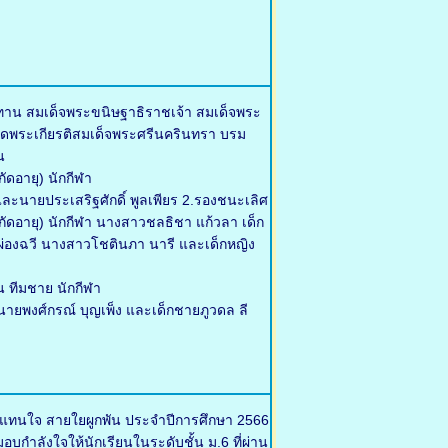
ทาน สมเด็จพระขนิษฐาธิราชเจ้า สมเด็จพระ
ดพระเกียรติสมเด็จพระศรีนครินทรา บรม
น
ัดอายุ) นักกีฬา
ละนายประเสริฐศักดิ์ พูลเพียร 2.รองชนะเลิศ
จำกัดอายุ) นักกีฬา นางสาวชลธิชา แก้วลา เด็ก
า ผ่องฉวี นางสาวโชตินภา นารี และเด็กหญิง
น ทีมชาย นักกีฬา
ายพงศ์กรณ์ บุญเพ็ง และเด็กชายภูวดล ลี
้แทนใจ สายใยผูกพัน ประจำปีการศึกษา 2566
บกำลังใจให้นักเรียนในระดับชั้น ม.6 ที่ผ่าน