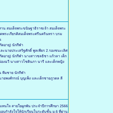
ทาน สมเด็จพระขนิษฐาธิราชเจ้า สมเด็จพระ
ดพระเกียรติสมเด็จพระศรีนครินทรา บรม
น
ัดอายุ) นักกีฬา
ละนายประเสริฐศักดิ์ พูลเพียร 2.รองชนะเลิศ
จำกัดอายุ) นักกีฬา นางสาวชลธิชา แก้วลา เด็ก
า ผ่องฉวี นางสาวโชตินภา นารี และเด็กหญิง
น ทีมชาย นักกีฬา
ายพงศ์กรณ์ บุญเพ็ง และเด็กชายภูวดล ลี
้แทนใจ สายใยผูกพัน ประจำปีการศึกษา 2566
บกำลังใจให้นักเรียนในระดับชั้น ม.6 ที่ผ่าน