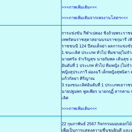
>>>ภาพเพิ่มเติม<<<
>>>ภาพเพิ่มเติมจากเพจงานโสตฯ<<<
การแข่งขัน กีฬาเปตอง ชิงถ้วยพระราช
เทพรัตนราชสุดาสยามบรมราชกุมารี เทิ
ราชชนนี 124 ปีสมเด็จย่า ผลการแข่งขั
1.ชนะเลิศ ประเภท ทั่วไป ทีมชาย(ไม่จำก
นายศรัล จำเริญสุข นายกัมพล เส้นสุข แ
อันดับที่ 1 ประเภท ทั่วไป ทีมหญิง (ไม่
หญิงสุประภาวี ผ่องฉวี เด็กหญิงสุพนิด
แก้วกัลยา ศิริญาณ
3.รองชนะเลิศอันดับที่ 1 ประเภทเยาวช
นายปฐมพร พูลเพียร นายกฤฏิ์ สารคาม น
เลิศ
>>>ภาพเพิ่มเติม<<<
22 กุมภาพันธ์ 2567 กิจกรรมมอบดอกไม
เพื่อเป็นการแสดงความชื่นชมยินดี และมอ