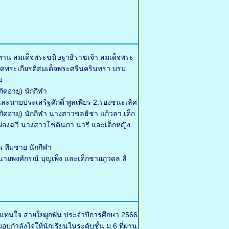
ทาน สมเด็จพระขนิษฐาธิราชเจ้า สมเด็จพระ
ดพระเกียรติสมเด็จพระศรีนครินทรา บรม
น
ัดอายุ) นักกีฬา
ละนายประเสริฐศักดิ์ พูลเพียร 2.รองชนะเลิศ
จำกัดอายุ) นักกีฬา นางสาวชลธิชา แก้วลา เด็ก
า ผ่องฉวี นางสาวโชตินภา นารี และเด็กหญิง
น ทีมชาย นักกีฬา
ายพงศ์กรณ์ บุญเพ็ง และเด็กชายภูวดล ลี
้แทนใจ สายใยผูกพัน ประจำปีการศึกษา 2566
บกำลังใจให้นักเรียนในระดับชั้น ม.6 ที่ผ่าน