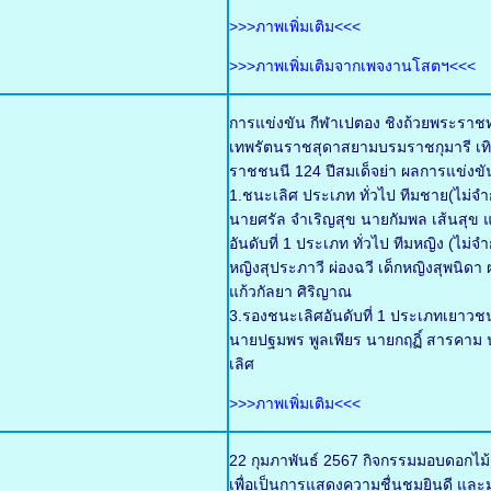
>>>ภาพเพิ่มเติม<<<
>>>ภาพเพิ่มเติมจากเพจงานโสตฯ<<<
การแข่งขัน กีฬาเปตอง ชิงถ้วยพระราช
เทพรัตนราชสุดาสยามบรมราชกุมารี เทิ
ราชชนนี 124 ปีสมเด็จย่า ผลการแข่งขั
1.ชนะเลิศ ประเภท ทั่วไป ทีมชาย(ไม่จำก
นายศรัล จำเริญสุข นายกัมพล เส้นสุข แ
อันดับที่ 1 ประเภท ทั่วไป ทีมหญิง (ไม่
หญิงสุประภาวี ผ่องฉวี เด็กหญิงสุพนิด
แก้วกัลยา ศิริญาณ
3.รองชนะเลิศอันดับที่ 1 ประเภทเยาวช
นายปฐมพร พูลเพียร นายกฤฏิ์ สารคาม น
เลิศ
>>>ภาพเพิ่มเติม<<<
22 กุมภาพันธ์ 2567 กิจกรรมมอบดอกไม
เพื่อเป็นการแสดงความชื่นชมยินดี และมอ